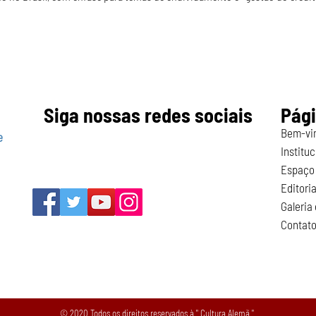
Siga nossas redes sociais
Pág
Bem-vi
e
Instituc
Espaço 
Editoria
Galeria
Contat
© 2020 Todos os direitos reservados à " Cultura Alemã "