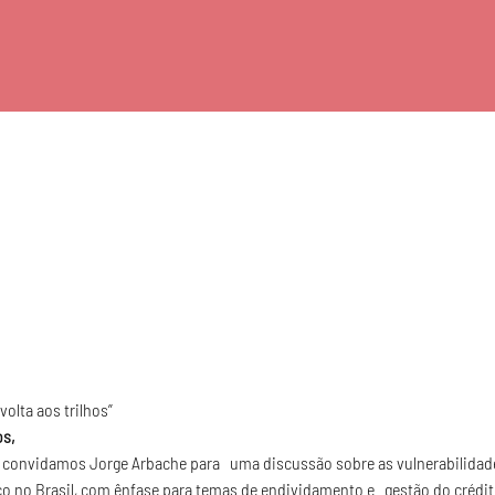
olta aos trilhos” 
os,
 convidamos Jorge Arbache para   uma discussão sobre as vulnerabilid
o no Brasil, com ênfase para temas de endividamento e   gestão do crédit