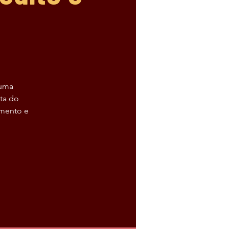
 uma
ta do
amento e