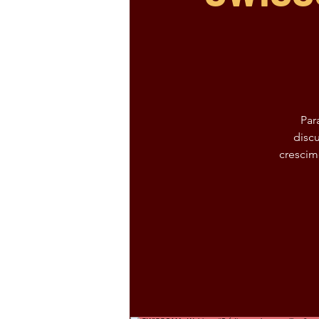
Par
disc
crescim