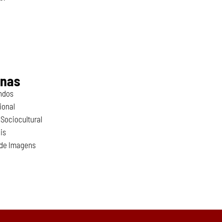
inas
ndos
ional
Sociocultural
is
 de Imagens
o