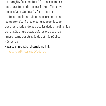
de duração. Esse módulo irá       apresentar a 
estrutura dos poderes brasileiros: Executivo, 
Legislativo e  Judiciário. Além disso, os 
professores debaterão com os presentes as 
 competências, freios e contrapesos desses 
poderes, analisando as peculiaridades na dinâmica 
de relação entre essas esferas e o papel da 
 Imprensa na construção da opinião pública.
Não perca!
Faça sua inscrição  clicando no link:
https://is.gd/Inscricao3Poderes
CLIQUE AQUI E SE INSCREVA!!!
Anuncie conosco
Aumente a visibilidade da sua empresa e
anuncie em nosso portal
Clique aqui para anunciar