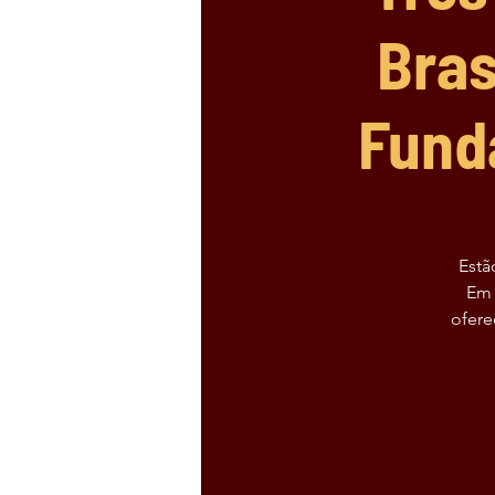
Bras
Fund
Estã
Em 
ofere