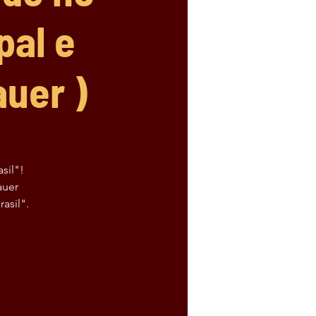
pal e
uer )
sil"!
auer
asil".