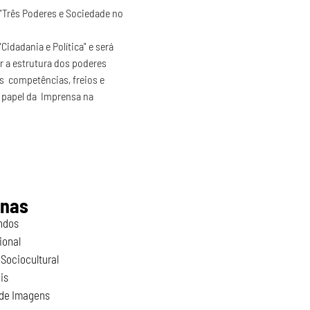
"Três Poderes e Sociedade no 
Cidadania e Política" e será 
r a estrutura dos poderes 
s  competências, freios e 
 papel da  Imprensa na 
inas
ndos
ional
Sociocultural
is
 de Imagens