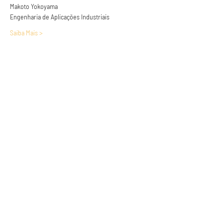
Makoto Yokoyama

Engenharia de Aplicações Industriais
Saiba Mais >
Anuncie conosco
Aumente a visibilidade da sua empresa e
anuncie em nosso portal
Clique aqui para anunciar
Siga nossas redes sociais
Páginas