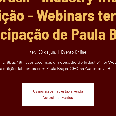
ição - Webinars ter
icipação de Paula 
ter., 08 de jun.
  |  
Evento Online
ã (8), às 18h, acontece mais um episódio do Industry4Her Web
a edição, falaremos com Paula Braga, CEO na Automotive Busi
Os ingressos não estão à venda
Ver outros eventos