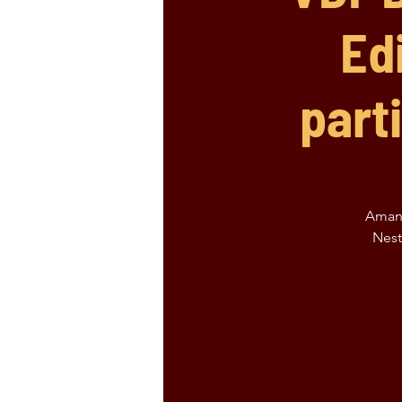
Ed
part
Amanh
Nest