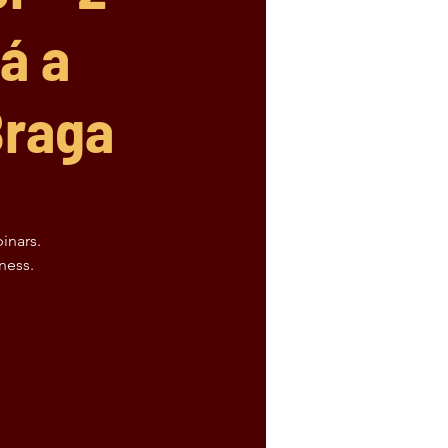
á a
Braga
inars.
ness.