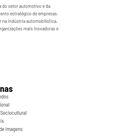
a do setor automotivo e da 
mento estratégico de empresas. 
 na indústria automobilística. 
 organizações mais inovadoras e 
inas
ndos
ional
Sociocultural
is
 de Imagens
o