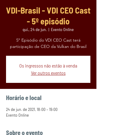
VDI-Brasil - VDI CEO Cast
- 5º episódio
qui., 24 de jun.
  |  
Evento Online
5° Episódio do VDI CEO Cast terá
participação de CEO da Vulkan do Brasil
Os ingressos não estão à venda
Ver outros eventos
Horário e local
24 de jun. de 2021, 18:00 – 19:00
Evento Online
Sobre o evento