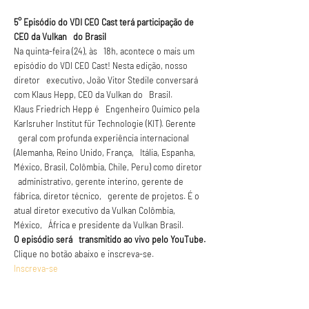
5° Episódio do VDI CEO Cast terá participação de 
CEO da Vulkan   do Brasil
Na quinta-feira (24), às   18h, acontece o mais um 
episódio do VDI CEO Cast! Nesta edição, nosso 
diretor   executivo, João Vitor Stedile conversará 
com Klaus Hepp, CEO da Vulkan do   Brasil.
Klaus Friedrich Hepp é   Engenheiro Químico pela 
Karlsruher Institut für Technologie (KIT). Gerente 
  geral com profunda experiência internacional 
(Alemanha, Reino Unido, França,   Itália, Espanha, 
México, Brasil, Colômbia, Chile, Peru) como diretor 
  administrativo, gerente interino, gerente de 
fábrica, diretor técnico,   gerente de projetos. É o 
atual diretor executivo da Vulkan Colômbia, 
México,   África e presidente da Vulkan Brasil.
O episódio será   transmitido ao vivo pelo YouTube.
Clique no botão abaixo e inscreva-se.
Inscreva-se 