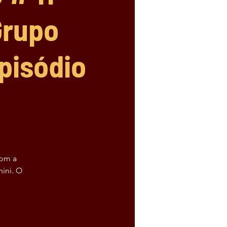
Grupo
pisódio
com a
ini. O