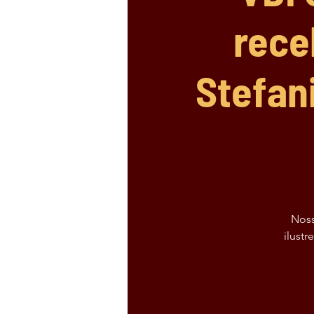
rece
Stefan
Noss
ilust