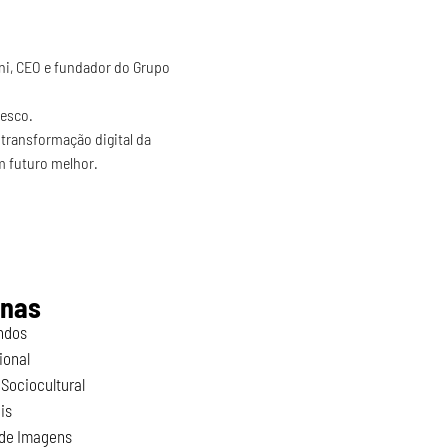
ni, CEO e fundador do Grupo 
desco.
transformação digital da 
m futuro melhor.
inas
ndos
ional
Sociocultural
is
 de Imagens