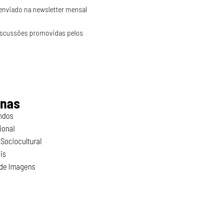
 enviado na newsletter mensal 
discussões promovidas pelos 
inas
ndos
ional
Sociocultural
is
 de Imagens
o