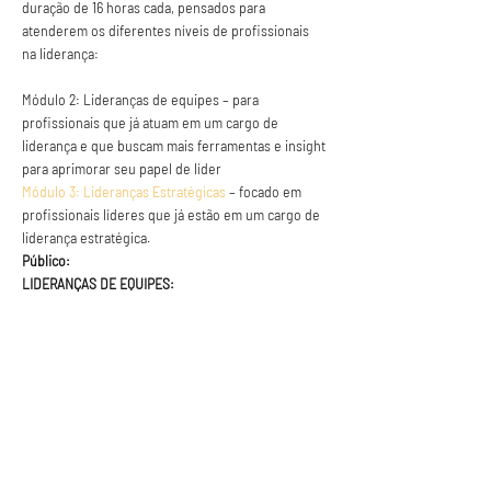
duração de 16 horas cada, pensados para 
atenderem os diferentes níveis de profissionais 
na liderança:

Módulo 2: Lideranças de equipes – para 
profissionais que já atuam em um cargo de 
liderança e que buscam mais ferramentas e insight 
para aprimorar seu papel de líder
Módulo 3: Lideranças Estratégicas
– focado em 
profissionais líderes que já estão em um cargo de 
liderança estratégica.
Público:
LIDERANÇAS DE EQUIPES:
Saiba Mais >
Anuncie conosco
Aumente a visibilidade da sua empresa e
anuncie em nosso portal