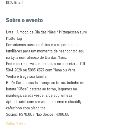
002, Brasil
Sobre o evento
Lyra - Almoço de Dia das Mães / Mittagessen zum 
Muttertag
Convidamos nossos sócios e amigos e seus 
familiares para um momento de reencontro aqui 
na Lyra num almoço de Dia das Mães.
Pedimos reservas antecipadas na secretaria: (11) 
5041-2628 ou 5093-6327 com Ylana ou Vera.
Venha e traga sua família!
Bufê: Carne assada, frango ao forno, bolinho de 
batata "Klöse", batatas ao forno, legumes na 
manteiga, salada verde. E de sobremesa 
Apfelstrudel com sorvete de creme e chantilly 
cafezinho com biscoitos.
Sócios: R$70,00 / Não Sócios: R$80,00
Saiba Mais >