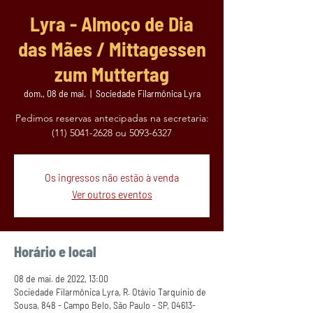
Lyra - Almoço de Dia
das Mães / Mittagessen
zum Muttertag
dom., 08 de mai.
  |  
Sociedade Filarmônica Lyra
Pedimos reservas antecipadas na secretaria:
(11) 5041-2628 ou 5093-6327
Os ingressos não estão à venda
Ver outros eventos
Horário e local
08 de mai. de 2022, 13:00
Sociedade Filarmônica Lyra, R. Otávio Tarquínio de
Sousa, 848 - Campo Belo, São Paulo - SP, 04613-